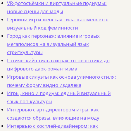
VR-фотосъёмки и виртуальные подиумы:
новые сцены для моды
Героини игр и женская сила: как меняется
визуальный код феминности
Город как персонаж: влияние игровых
мегаполисов на визуальный язык
стриткультуры
Готический стиль в играх: от неоготики до
цифрового дарк-романтизма
Игровые силуэты как основа уличного стиля:
почему форму видно издалека
Игры, кино и подиум: единый визуальный
язык поп-культуры
Интервью с арт-директором игры: как
создаются образы, влияющие на моду
Интервью с косплей-дизайнером: как