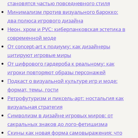
становятся частью повседневного стиля
Минимализм против визуального барокко:
два полюса игрового дизайна
Неон, хром и PVC: киберпанковская эстетика в
современной моде
От concept-art к подиуму: как дизайнеры
цитируют игровые миры
От цифрового гардероба к реальному: как
игроки повторяют образы персонажей
Подкаст о визуальной культуре игр и моде:
формат, темы, гости
Ретрофутуризм и пиксель-арт: ностальгия как
визуальная стратегия
Символизм в дизайне игровых миров: от
сакральных знаков до лого-фетишизма
Скины как новая форма самовыражения: что