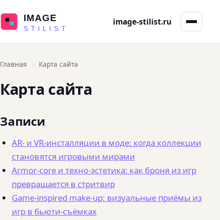
IMAGE
image-stilist.ru
STILIST
Главная
›
Карта сайта
Карта сайта
Записи
AR- и VR-инсталляции в моде: когда коллекции
становятся игровыми мирами
Armor-core и техно-эстетика: как броня из игр
превращается в стритвир
Game-inspired make-up: визуальные приёмы из
игр в бьюти-съёмках