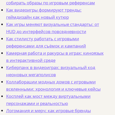
собирать образы по игровым референсам
Как видеоигры формируют тренды:
геймдизайн как новый кутюр
Как игры меняют визуальные стандарты: от
HUD до интерфейсов повседневности
Как стилисту работать с игровыми
референсами для съёмок и кампаний
Камерная работа и ракурсы в играх: киноязык
в интерактивной среде
Киберпанк в видеоиграх: визуальный код
неоновых мегаполисов
Коллаборации модных домов с игровыми
вселенными: хронология и ключевые кейсы
Косплей как мост между виртуальными
персонажами и реальностью
Логомания и мерч: как игровые бренды